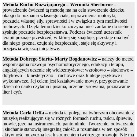
Metoda Ruchu Rozwijającego – Weroniki Sherborne –
prowadzenie ćwiczeń tą metodą ma na celu stworzenie dziecku
okazji do poznania własnego ciała, usprawnienia motoryki,
poczucia własnej siły, sprawności i w związku z tym możliwości
ruchowych. Dzięki temu dziecko zaczyna mieć zaufanie do siebie i
zyskuje poczucie bezpieczeństwa. Podczas ćwiczeń uczestnik
terapii poznaje przestrzeń, w której się znajduje, przestaje ona być
dla niego groźna, czuje się bezpieczniej, staje się aktywny i
przejawia większą inicjatywę.
Metoda Dobrego Startu- Marty Bogdanowicz –
należy do metod
wspomagania rozwoju psychomotorycznego, edukacji i terapii,
angażujących uczenie się wielozmysłowe: wzrokowo – słuchowo –
dotykowo – kinestetyczno – ruchowe oraz funkcje językowe i
wykonawcze. Jej celem jest kształtowanie mowy, przygotowanie
dzieci do nauki czytania i pisania, uczenie rysowania, poznawanie
liter i cyfr.
Metoda Carla Orffa –
metoda ta polega na twórczym obcowaniu z
muzyką realizującym się w różnych formach ruchu, tańcu, śpiewie,
mowie, grze na instrumentach, pantomimie. Tworzenie, odtwarzanie
i słuchanie stanowią integralną całość, a rozumiana w ten sposób
aktywność muzyczna jest instrumentem twórczego rozwoju. Nie ma