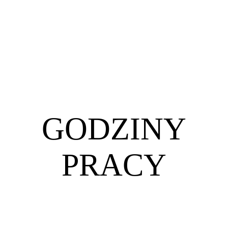
Tak przygotowane miejsce do pracy z dziećmi
pomaga w tworzeniu radosnej atmosfery oraz
dogodnych warunków do nauki poprzez zabawę
oraz poszerzania zainteresowań i uzdolnień.
GODZINY
PRACY