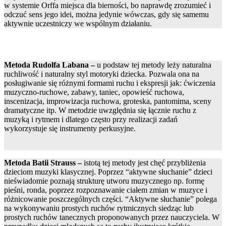
w systemie Orffa miejsca dla bierności, bo naprawdę zrozumieć i
odczuć sens jego idei, można jedynie wówczas, gdy się samemu
aktywnie uczestniczy we wspólnym działaniu.
Metoda Rudolfa Labana –
u podstaw tej metody leży naturalna
ruchliwość i naturalny styl motoryki dziecka. Pozwala ona na
posługiwanie się różnymi formami ruchu i ekspresji jak: ćwiczenia
muzyczno-ruchowe, zabawy, taniec, opowieść ruchowa,
inscenizacja, improwizacja ruchowa, groteska, pantomima, sceny
dramatyczne itp. W metodzie uwzględnia się łącznie ruchu z
muzyką i rytmem i dlatego często przy realizacji zadań
wykorzystuje się instrumenty perkusyjne.
Metoda Batii Strauss –
istotą tej metody jest chęć przybliżenia
dzieciom muzyki klasycznej. Poprzez “aktywne słuchanie” dzieci
nieświadomie poznają strukturę utworu muzycznego np. formę
pieśni, ronda, poprzez rozpoznawanie ciałem zmian w muzyce i
różnicowanie poszczególnych części. “Aktywne słuchanie” polega
na wykonywaniu prostych ruchów rytmicznych siedząc lub
prostych ruchów tanecznych proponowanych przez nauczyciela. W