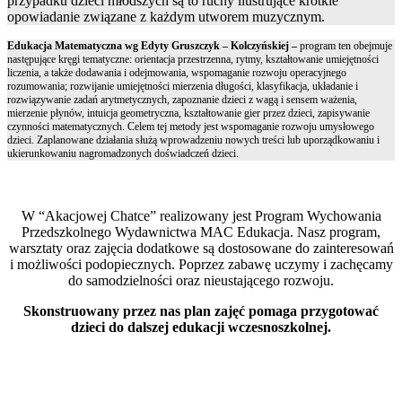
przypadku dzieci młodszych są to ruchy ilustrujące krótkie
opowiadanie związane z każdym utworem muzycznym.
Edukacja Matematyczna wg Edyty Gruszczyk – Kolczyńskiej –
program ten obejmuje
następujące kręgi tematyczne: orientacja przestrzenna, rytmy, kształtowanie umiejętności
liczenia, a także dodawania i odejmowania, wspomaganie rozwoju operacyjnego
rozumowania; rozwijanie umiejętności mierzenia długości, klasyfikacja, układanie i
rozwiązywanie zadań arytmetycznych, zapoznanie dzieci z wagą i sensem ważenia,
mierzenie płynów, intuicja geometryczna, kształtowanie gier przez dzieci, zapisywanie
czynności matematycznych. Celem tej metody jest wspomaganie rozwoju umysłowego
dzieci. Zaplanowane działania służą wprowadzeniu nowych treści lub uporządkowaniu i
ukierunkowaniu nagromadzonych doświadczeń dzieci.
W “Akacjowej Chatce” realizowany jest Program Wychowania
Przedszkolnego Wydawnictwa MAC Edukacja. Nasz program,
warsztaty oraz zajęcia dodatkowe są dostosowane do zainteresowań
i możliwości podopiecznych. Poprzez zabawę uczymy i zachęcamy
do samodzielności oraz nieustającego rozwoju.
Skonstruowany przez nas plan zajęć pomaga przygotować
dzieci do dalszej edukacji wczesnoszkolnej.