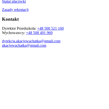
Statut placówki
Zasady rekrutacji
Kontakt
Dyrektor Przedszkola:
+48 500 521 160
Wychowawcy:
+48 508 491 969
dyrekcja.akacjowachatka@gmail.com
akacjowachatka@gmail.com